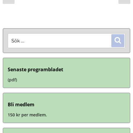
sida
si
för
inlägg
Sök
Sök
efter:
Senaste programbladet
(pdf)
Bli medlem
150 kr per medlem.