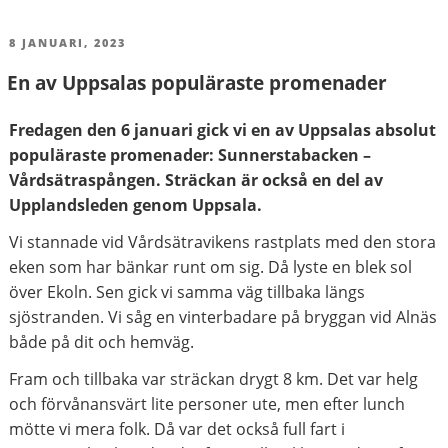
PUBLICERAT
8 JANUARI, 2023
En av Uppsalas populäraste promenader
Fredagen den 6 januari gick vi en av Uppsalas absolut
populäraste promenader: Sunnerstabacken –
Vårdsätraspången. Sträckan är också en del av
Upplandsleden genom Uppsala.
Vi stannade vid Vårdsätravikens rastplats med den stora
eken som har bänkar runt om sig. Då lyste en blek sol
över Ekoln. Sen gick vi samma väg tillbaka längs
sjöstranden. Vi såg en vinterbadare på bryggan vid Alnäs
både på dit och hemväg.
Fram och tillbaka var sträckan drygt 8 km. Det var helg
och förvånansvärt lite personer ute, men efter lunch
mötte vi mera folk. Då var det också full fart i