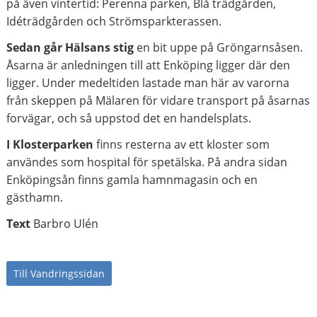
på även vintertid: Perenna parken, Blå trädgården,
Idéträdgården och Strömsparkterassen.
Sedan går Hälsans stig
en bit uppe på Gröngarnsåsen.
Åsarna är anledningen till att Enköping ligger där den
ligger. Under medeltiden lastade man här av varorna
från skeppen på Mälaren för vidare transport på åsarnas
forvägar, och så uppstod det en handelsplats.
I Klosterparken
finns resterna av ett kloster som
användes som hospital för spetälska. På andra sidan
Enköpingsån finns gamla hamnmagasin och en
gästhamn.
Text
Barbro Ulén
Till Vandringssidan