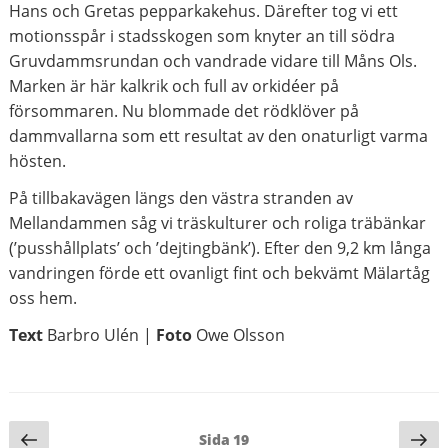
Hans och Gretas pepparkakehus. Därefter tog vi ett
motionsspår i stadsskogen som knyter an till södra
Gruvdammsrundan och vandrade vidare till Måns Ols.
Marken är här kalkrik och full av orkidéer på
försommaren. Nu blommade det rödklöver på
dammvallarna som ett resultat av den onaturligt varma
hösten.
På tillbakavägen längs den västra stranden av
Mellandammen såg vi träskulturer och roliga träbänkar
(’pusshållplats’ och ’dejtingbänk’). Efter den 9,2 km långa
vandringen förde ett ovanligt fint och bekvämt Mälartåg
oss hem.
Text
Barbro Ulén |
Foto
Owe Olsson
Sidnumrering
Föregående
Nä
Sida
19