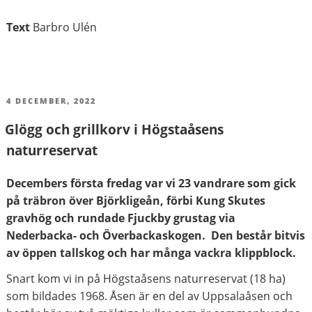
Text
Barbro Ulén
PUBLICERAT
4 DECEMBER, 2022
Glögg och grillkorv i Högstaåsens
naturreservat
Decembers första fredag var vi 23 vandrare som gick
på träbron över Björkligeån, förbi Kung Skutes
gravhög och rundade Fjuckby grustag via
Nederbacka- och Överbackaskogen. Den består bitvis
av öppen tallskog och har många vackra klippblock.
Snart kom vi in på Högstaåsens naturreservat (18 ha)
som bildades 1968. Åsen är en del av Uppsalaåsen och