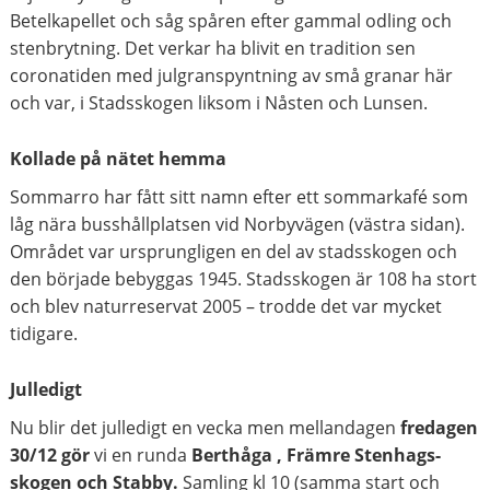
Betelkapellet och såg spåren efter gammal odling och
stenbrytning. Det verkar ha blivit en tradition sen
coronatiden med julgranspyntning av små granar här
och var, i Stadsskogen liksom i Nåsten och Lunsen.
Kollade på nätet hemma
Sommarro har fått sitt namn efter ett sommarkafé som
låg nära busshållplatsen vid Norbyvägen (västra sidan).
Området var ursprungligen en del av stadsskogen och
den började bebyggas 1945. Stadsskogen är 108 ha stort
och blev naturreservat 2005 – trodde det var mycket
tidigare.
Julledigt
Nu blir det julledigt en vecka men mellandagen
fredagen
30/12 gör
vi en runda
Berthåga , Främre Stenhags-
skogen och Stabby.
Samling kl 10 (samma start och