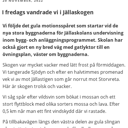
PUBLICERAT
20 NOVEMBER, 2022
I fredags vandrade vi i Jällaskogen
Vi följde det gula motionsspåret som startar vid de
nya stora byggnaderna för Jällaskolans undervisning
inom bygg- och anläggningsprogrammet. Skolan har
också gjort en ny bred väg med gatlyktor till en
övningsplan, väster om byggnaderna.
Skogen var mycket vacker med lätt frost på förmiddagen.
Vi tangerade Sjödyn och efter en halvtimmes promenad
vek vi av mot Jällastigen som går norrut mot Storvreta.
Här är skogen trolsk och vacker.
Vi såg spår efter vildsvin som bökat i mossan och ett
stort flyttblock med olika sorters mossa och lava. Efter
0,5 km når man ett fint vindskydd där vi rastade.
På tillbakavägen längs den västra delen av gula slingan