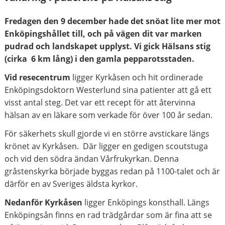
Fredagen den 9 december hade det snöat lite mer mot
Enköpingshållet till, och på vägen dit var marken
pudrad och landskapet upplyst. Vi gick Hälsans stig
(cirka 6 km lång) i den gamla pepparotsstaden.
Vid resecentrum
ligger Kyrkåsen och hit ordinerade
Enköpingsdoktorn Westerlund sina patienter att gå ett
visst antal steg. Det var ett recept för att återvinna
hälsan av en läkare som verkade för över 100 år sedan.
För säkerhets skull gjorde vi en större avstickare längs
krönet av Kyrkåsen. Där ligger en gedigen scoutstuga
och vid den södra ändan Vårfrukyrkan. Denna
gråstenskyrka började byggas redan på 1100-talet och är
därför en av Sveriges äldsta kyrkor.
Nedanför Kyrkåsen
ligger Enköpings konsthall. Längs
Enköpingsån finns en rad trädgårdar som är fina att se