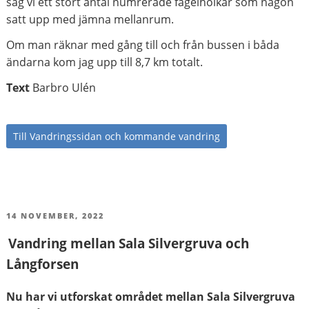
såg vi ett stort antal numrerade fågelholkar som någon
satt upp med jämna mellanrum.
Om man räknar med gång till och från bussen i båda
ändarna kom jag upp till 8,7 km totalt.
Text
Barbro Ulén
Till Vandringssidan och kommande vandring
PUBLICERAT
14 NOVEMBER, 2022
Vandring mellan Sala Silvergruva och
Långforsen
Nu har vi utforskat området mellan Sala Silvergruva