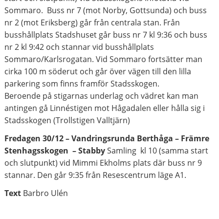
Sommaro. Buss nr 7 (mot Norby, Gottsunda) och buss
nr 2 (mot Eriksberg) går från centrala stan. Från
busshållplats Stadshuset går buss nr 7 kl 9:36 och buss
nr 2 kl 9:42 och stannar vid busshållplats
Sommaro/Karlsrogatan. Vid Sommaro fortsätter man
cirka 100 m söderut och går över vägen till den lilla
parkering som finns framför Stadsskogen.
Beroende på stigarnas underlag och vädret kan man
antingen gå Linnéstigen mot Hågadalen eller hålla sig i
Stadsskogen (Trollstigen Valltjärn)
Fredagen 30/12 – Vandringsrunda Berthåga – Främre
Stenhagsskogen – Stabby
Samling kl 10 (samma start
och slutpunkt) vid Mimmi Ekholms plats där buss nr 9
stannar. Den går 9:35 från Resescentrum läge A1.
Text
Barbro Ulén