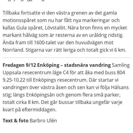
Tillbaka fortsatte vi den västra grenen av det gamla
motionsspåret som nu har fått nya markeringar och
kallas Gula spåret, Lövstalöt. Nära bron finns en mycket
markant hålväg som är resterna av en uråldrig ridstig.
Ända fram till 1600-talet var den huvudvägen mot
Norrland. Stigarna var rätt leriga och totalt gick vi 6 km.
Fredagen 9/12 Enköping – stadsnära vandring
Samling
Uppsala resecentrum läge C4 för att åka med buss 804
9.25-10.22 till Enköpings resecentrum. Där startar vi
vandringen över västra åsen och sen kan vi följa Hälsans
stig; längs Enköpingsån och genom flera små parker,
totalt cirka 8 km. Det går bussar tillbaka ungefär varje
kvart på eftermiddagen.
Text & foto
Barbro Ulén