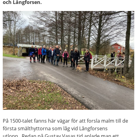
och Långforsen.
På 1500-talet fanns här vägar för att forsla malm till de
första smälthyttorna som låg vid Långforsens
utlopp. Redan på Gustav Vasas tid anlade man ett