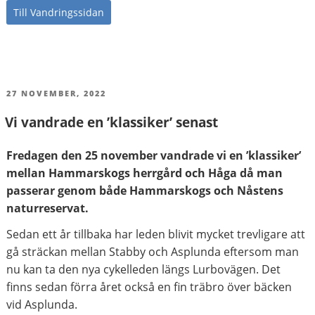
Till Vandringssidan
PUBLICERAT
27 NOVEMBER, 2022
Vi vandrade en ’klassiker’ senast
Fredagen den 25 november
vandrade vi en ’klassiker’
mellan Hammarskogs herrgård och Håga då man
passerar genom både Hammarskogs och Nåstens
naturreservat.
Sedan ett år tillbaka har leden blivit mycket trevligare att
gå sträckan mellan Stabby och Asplunda eftersom man
nu kan ta den nya cykelleden längs Lurbovägen. Det
finns sedan förra året också en fin träbro över bäcken
vid Asplunda.