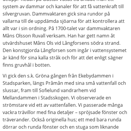
system av dammar och kanaler för att få vattenkraft till
silvergruvan. Dammvaktaren gick sina rundor på
vallarna till de uppdämda sjöarna för att kontrollera att
allt var i sin ordning. På 1700-talet var dammvaktaren
Måns Olsson Ruvall verksam. Han har gett namn åt
utvärdshuset Måns Ols vid Långforsens södra strand.
Den konstgjorda Långforsen som ingår i vattensystemet
är känd för sina kalla stråk och för att det enligt sägner
finns gruvhål i botten.
Vi gick den s.k. Gröna gången från Ekebydammen i
Stadsparken, längs Pråmån med sina små vattenfall och
slussar, fram till Sofielund vandrarhem vid
Mellandammen i Stadsskogen. Vi observerade en
strömstare vid ett av vattenfallen. Vi passerade många
vackra trävillor med fina detaljer – spröjsade fönster och
träverander. Också originella hus; ett med bara runda
dörrar och runda fönster och en stuga som liknande