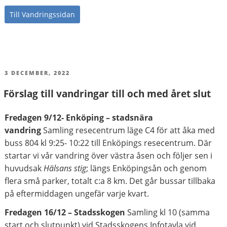
Till Vandringssidan
PUBLICERAT
3 DECEMBER, 2022
Förslag till vandringar till och med året slut
Fredagen 9/12- Enköping – stadsnära
vandring
Samling resecentrum läge C4 för att åka med
buss 804 kl 9:25- 10:22 till Enköpings resecentrum. Där
startar vi vår vandring över västra åsen och följer sen i
huvudsak
Hälsans stig
; längs Enköpingsån och genom
flera små parker, totalt c:a 8 km. Det går bussar tillbaka
på eftermiddagen ungefär varje kvart.
Fredagen 16/12 – Stadsskogen
Samling kl 10 (samma
start och slutpunkt) vid Stadsskogens Infotavla vid