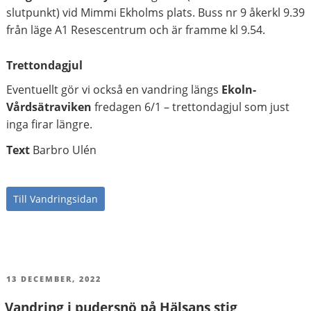
slutpunkt) vid Mimmi Ekholms plats. Buss nr 9 åkerkl 9.39
från läge A1 Resescentrum och är framme kl 9.54.
Trettondagjul
Eventuellt gör vi också en vandring längs
Ekoln-
Vårdsätraviken
fredagen 6/1 – trettondagjul som just
inga firar längre.
Text
Barbro Ulén
Till Vandringsidan
PUBLICERAT
13 DECEMBER, 2022
Vandring i pudersnö på Hälsans stig