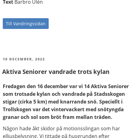
Text
Barbro Ulén
Till Vandringssidan
PUBLICERAT
19 DECEMBER, 2022
Aktiva Seniorer vandrade trots kylan
Fredagen den 16 december var vi 14 Aktiva Seniorer
som trotsade kylan och vandrade på Stadsskogen
stigar (cirka 5 km) med knarrande snö. Speciellt i
Trollskogen var det vintervackert med snötyngda
granar och sol som bröt fram mellan träden.
Någon hade åkt skidor på motionsslingan som har
elljusbelysning. Vi tittade på husgrunden efter