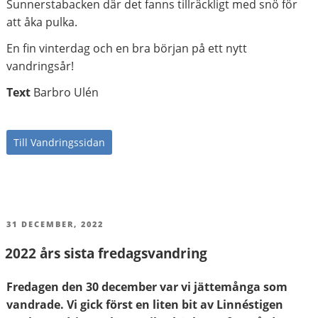
Sunnerstabacken där det fanns tillräckligt med snö för
att åka pulka.
En fin vinterdag och en bra början på ett nytt
vandringsår!
Text
Barbro Ulén
Till Vandringssidan
PUBLICERAT
31 DECEMBER, 2022
2022 års sista fredagsvandring
Fredagen den 30 december var vi jättemånga som
vandrade. Vi gick först en liten bit av Linnéstigen