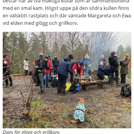
består här av två mäktiga kullar som är sammanbundna
med en smal kam. Högst uppe på den södra kullen finns
en välskött rastplats och där väntade Margareta och Ewa
vid elden med glögg och grillkorv.
Dags för glögg och grillkorv.