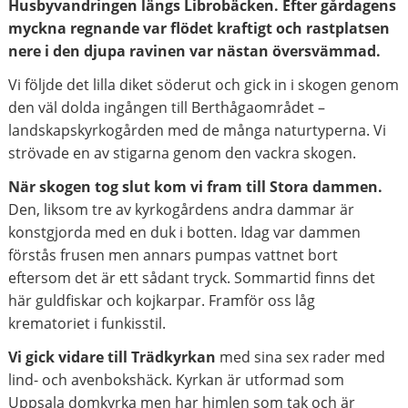
Husbyvandringen längs Librobäcken. Efter gårdagens
myckna regnande var flödet kraftigt och rastplatsen
nere i den djupa ravinen var nästan översvämmad.
Vi följde det lilla diket söderut och gick in i skogen genom
den väl dolda ingången till Berthågaområdet –
landskapskyrkogården med de många naturtyperna. Vi
strövade en av stigarna genom den vackra skogen.
När skogen tog slut kom vi fram till Stora dammen.
Den, liksom tre av kyrkogårdens andra dammar är
konstgjorda med en duk i botten. Idag var dammen
förstås frusen men annars pumpas vattnet bort
eftersom det är ett sådant tryck. Sommartid finns det
här guldfiskar och kojkarpar. Framför oss låg
krematoriet i funkisstil.
Vi gick vidare till Trädkyrkan
med sina sex rader med
lind- och avenbokshäck. Kyrkan är utformad som
Uppsala domkyrka men har himlen som tak och är