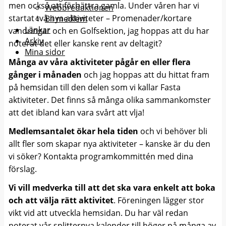
men också att förbättra gamla. Under våren har vi
Webbredaktionen
startat två nya aktiviteter – Promenader/kortare
Bli medlem
Länkar
vandringar och en Golfsektion, jag hoppas att du har
Arkiv
noterat det eller kanske rent av deltagit?
Mina sidor
Många av våra aktiviteter pågår en eller flera
gånger i månaden
och jag hoppas att du hittat fram
på hemsidan till den delen som vi kallar Fasta
aktiviteter. Det finns så många olika sammankomster
att det ibland kan vara svårt att vlja!
Medlemsantalet ökar hela tiden
och vi behöver bli
allt fler som skapar nya aktiviteter – kanske är du den
vi söker? Kontakta programkommittén med dina
förslag.
Vi vill medverka till att det ska vara enkelt att boka
och att välja rätt aktivitet
. Föreningen lägger stor
vikt vid att utveckla hemsidan. Du har väl redan
noterat vår splitternya kalender till höger på många av