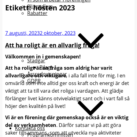
Etikett:
hösten 2023
Bli medlem
Rabatter
Publicerat
7 augusti, 2023
2 oktober, 2023
Att ha roligt är en allvarlig fråga!
Välkommen in i gemenskapen!
Stadgar
Bilaga
Att ha roligt är en fråga som aldrig har varit
Årsredovisningar
allvarligare och viktigare
, i alla fall inte för mig. I en
GDPR
omvärld som inte alltid ger oss kraft och energi är det
viktigt att ta till vara det roliga i vardagen. Att glädje
förlänger livet känns otvivelaktigt sant och i vart fall så
höjer den kvalitén på livet!
Vi är en förening där gemenskap också är en viktig
del av verksamheten
. Därför satsar vi på att göra
Kontakta oss
saker tillsammans, som att utveckla nya aktiviteter
Programkommittén