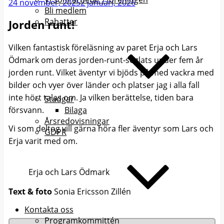
Publicerat
24 november, 2025
2 januari, 2026
Bli medlem
Rabatter
Jorden runt!
Vilken fantastisk föreläsning av paret Erja och Lars
Ödmark om deras jorden-runt-seglats under fem år
jorden runt. Vilket äventyr vi bjöds på med vackra med
bilder och vyer över länder och platser jag i alla fall
inte hört talas om. Ja vilken berättelse, tiden bara
Stadgar
försvann.
Bilaga
Årsredovisningar
Vi som deltog vill gärna höra fler äventyr som Lars och
GDPR
Erja varit med om.
Erja och Lars Ödmark
Text & foto
Sonia Ericsson Zillén
Kontakta oss
Programkommittén