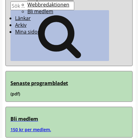
Sök
Webbredaktionen
efter:
Bli medlem
Sök
Länkar
Arkiv
Mina sidor
Senaste programbladet
(pdf)
Bli medlem
150 kr per medlem.