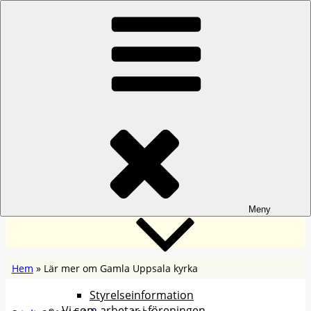
Hoppa
Hem
till
Anmälan/Program
innehåll
Föreningen Aktiva Seniorer i Uppsala
Fasta aktiviteter
Om oss
Styrelsen
Meny
Hem
»
Lär mer om Gamla Uppsala kyrka
Styrelseinformation
Vi som arbetar i föreningen