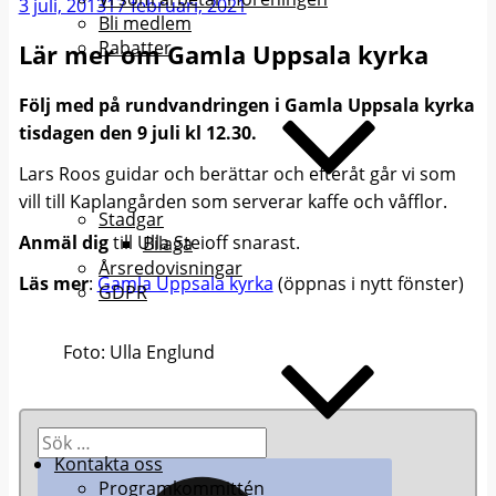
Publicerat
3 juli, 2013
17 februari, 2021
Bli medlem
Rabatter
Lär mer om Gamla Uppsala kyrka
Följ med på rundvandringen i Gamla Uppsala kyrka
tisdagen den 9 juli kl 12.30.
Lars Roos guidar och berättar och efteråt går vi som
vill till Kaplangården som serverar kaffe och våfflor.
Stadgar
Anmäl dig
till Ulla Steioff snarast.
Bilaga
Årsredovisningar
Läs mer
:
Gamla Uppsala kyrka
(öppnas i nytt fönster)
GDPR
Foto: Ulla Englund
Sök
efter:
Kontakta oss
Sök
Programkommittén