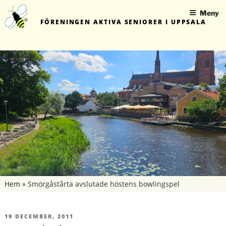
Hoppa
Meny
till
FÖRENINGEN AKTIVA SENIORER I UPPSALA
innehåll
Hem
»
Smörgåstårta avslutade höstens bowlingspel
PUBLICERAT
19 DECEMBER, 2011