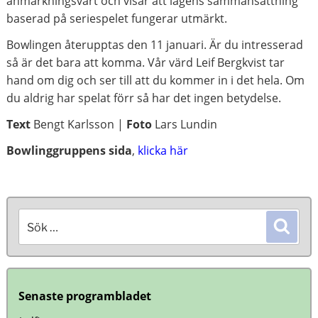
anmärkningsvärt och visar att lagens sammansättning
baserad på seriespelet fungerar utmärkt.
Bowlingen återupptas den 11 januari. Är du intresserad
så är det bara att komma. Vår värd Leif Bergkvist tar
hand om dig och ser till att du kommer in i det hela. Om
du aldrig har spelat förr så har det ingen betydelse.
Text
Bengt Karlsson |
Foto
Lars Lundin
Bowlinggruppens sida
,
klicka här
Sök
Sök
efter:
Senaste programbladet