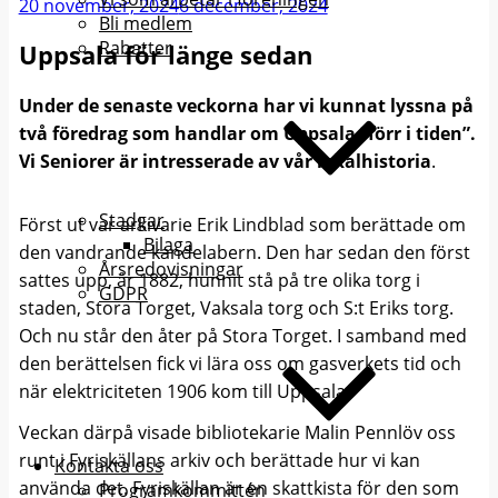
Publicerat
20 november, 2024
6 december, 2024
Bli medlem
Rabatter
Uppsala för länge sedan
Under de senaste veckorna har vi kunnat lyssna på
två föredrag som handlar om Uppsala ”förr i tiden”.
Vi Seniorer är intresserade av
vår lokalhistoria
.
Stadgar
Först ut var arkivarie Erik Lindblad som berättade om
Bilaga
den vandrande kandelabern. Den har sedan den först
Årsredovisningar
sattes upp, år 1882, hunnit stå på tre olika torg i
GDPR
staden, Stora Torget, Vaksala torg och S:t Eriks torg.
Och nu står den åter på Stora Torget. I samband med
den berättelsen fick vi lära oss om gasverkets tid och
när elektriciteten 1906 kom till Uppsala.
Veckan därpå visade bibliotekarie Malin Pennlöv oss
runt i Fyriskällans arkiv och berättade hur vi kan
Kontakta oss
använda det. Fyriskällan är en skattkista för den som
Programkommittén