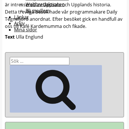
Webbredaktionen
är intresserad av Uppsala och Upplands historia.
Bli medlem
Detta trevliga besök hade vår programmakare Daily
Länkar
Tegnefjord anordnat. Efter besöket gick en handfull av
Arkiv
oss till Kafé Kardemumma och fikade.
Mina sidor
Text
Ulla Englund
Sök
efter:
Sök