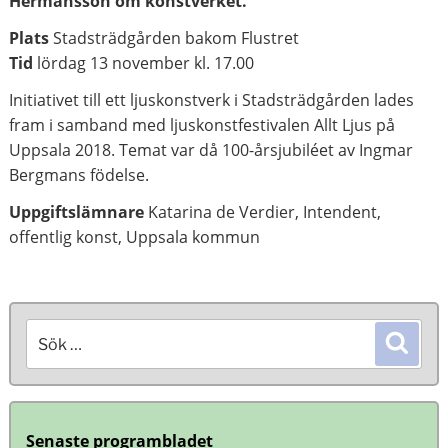
Hermansson om konstverket.
Plats
Stadsträdgården bakom Flustret
Tid
lördag 13 november kl. 17.00
Initiativet till ett ljuskonstverk i Stadsträdgården lades
fram i samband med ljuskonstfestivalen Allt Ljus på
Uppsala 2018. Temat var då 100-årsjubiléet av Ingmar
Bergmans födelse.
Uppgiftslämnare
Katarina de Verdier, Intendent,
offentlig konst, Uppsala kommun
Sök
Sök
efter:
Senaste programbladet