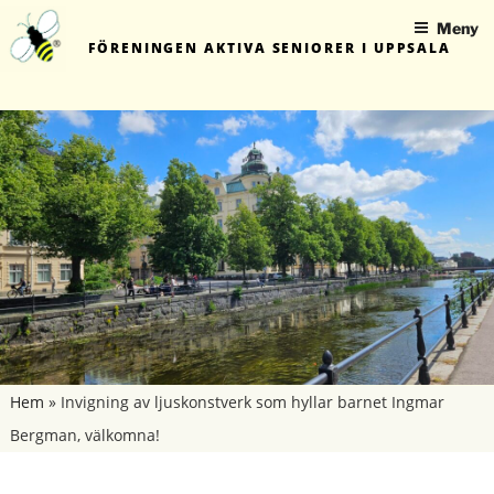
Hoppa
Meny
till
FÖRENINGEN AKTIVA SENIORER I UPPSALA
innehåll
Hem
»
Invigning av ljuskonstverk som hyllar barnet Ingmar
Bergman, välkomna!